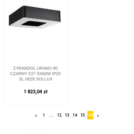
ŻYRANDOL URANO 80
CZARNY E27 8X60W IP20
SL.0828 SOLLUX
1 823,04 zł
1
...
12
13
14
15
16
«
»