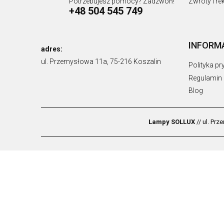
Potrzebujesz pomocy? Zadzwoń!
Zwroty i r
+48 504 545 749
INFORM
adres:
ul. Przemysłowa 11a, 75-216 Koszalin
Polityka p
Regulamin
Blog
Lampy SOLLUX
// ul. Pr