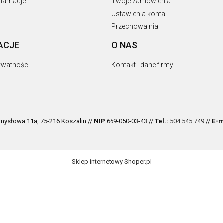
eklamacje
Twoje zamówienia
Ustawienia konta
Przechowalnia
ACJE
O NAS
rywatności
Kontakt i dane firmy
zemysłowa 11a, 75-216 Koszalin //
NIP
669-050-03-43 //
Tel.:
504 545 749
//
E-m
Sklep internetowy Shoper.pl