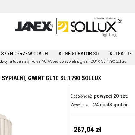
A SZYNOPRZEWODACH
KONFIGURATOR 3D
KOLEKCJE
dwójna tuba natynkowa AURA beż do sypialni, gwint GU10 SL.1790 Sollux
YPIALNI, GWINT GU10 SL.1790 SOLLUX
powyżej 20 szt.
Dostępność:
24 do 48 godzin
Wysyłka w:
287,04 zł