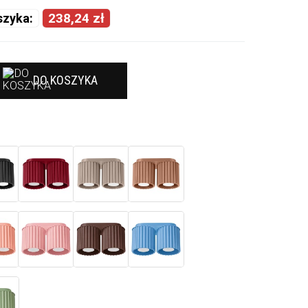
238,24 zł
szyka:
DO KOSZYKA