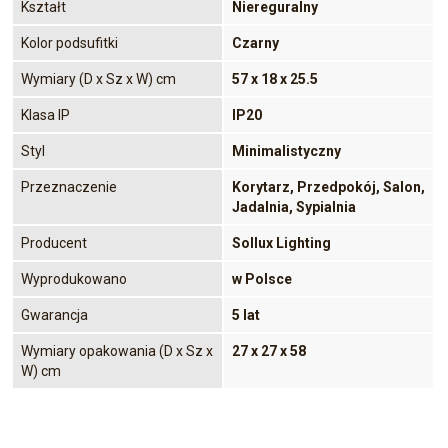
Kształt
Niereguralny
Kolor podsufitki
Czarny
Wymiary (D x Sz x W) cm
57 x 18 x 25.5
Klasa IP
IP20
Styl
Minimalistyczny
Przeznaczenie
Korytarz, Przedpokój, Salon,
Jadalnia, Sypialnia
Producent
Sollux Lighting
Wyprodukowano
w Polsce
Gwarancja
5 lat
Wymiary opakowania (D x Sz x
27 x 27 x 58
W) cm