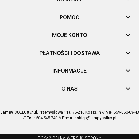
POMOC
MOJE KONTO
PŁATNOŚCI I DOSTAWA
INFORMACJE
O NAS
Lampy SOLLUX
// ul. Przemysłowa 11a, 75-216 Koszalin //
NIP
669-050-03-43
//
Tel.:
504 545 749
//
E-mail:
sklep@lampysollux.pl
POKAŻ PEŁNĄ WERSJĘ STRONY