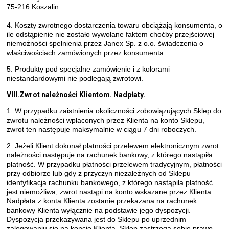
75-216 Koszalin
4. Koszty zwrotnego dostarczenia towaru obciążają konsumenta, o
ile odstąpienie nie zostało wywołane faktem choćby przejściowej
niemożności spełnienia przez Janex Sp. z o.o. świadczenia o
właściwościach zamówionych przez konsumenta.
5. Produkty pod specjalne zamówienie i z kolorami
niestandardowymi nie podlegają zwrotowi.
VIII.Zwrot należności Klientom. Nadpłaty.
1. W przypadku zaistnienia okoliczności zobowiązujących Sklep do
zwrotu należności wpłaconych przez Klienta na konto Sklepu,
zwrot ten następuje maksymalnie w ciągu 7 dni roboczych.
2. Jeżeli Klient dokonał płatności przelewem elektronicznym zwrot
należności następuje na rachunek bankowy, z którego nastąpiła
płatność. W przypadku płatności przelewem tradycyjnym, płatności
przy odbiorze lub gdy z przyczyn niezależnych od Sklepu
identyfikacja rachunku bankowego, z którego nastąpiła płatność
jest niemożliwa, zwrot nastąpi na konto wskazane przez Klienta.
Nadpłata z konta Klienta zostanie przekazana na rachunek
bankowy Klienta wyłącznie na podstawie jego dyspozycji.
Dyspozycja przekazywana jest do Sklepu po uprzednim
zalogowaniu się na koncie Klienta. Sklep zastrzega sobie prawo