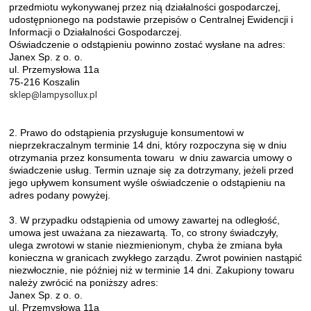
przedmiotu wykonywanej przez nią działalności gospodarczej,
udostępnionego na podstawie przepisów o Centralnej Ewidencji i
Informacji o Działalności Gospodarczej.
Oświadczenie o odstąpieniu powinno zostać wysłane na adres:
Janex Sp. z o. o.
ul. Przemysłowa 11a
75-216 Koszalin
sklep@lampysollux.pl
2. Prawo do odstąpienia przysługuje konsumentowi w
nieprzekraczalnym terminie 14 dni, który rozpoczyna się w dniu
otrzymania przez konsumenta towaru w dniu zawarcia umowy o
świadczenie usług. Termin uznaje się za dotrzymany, jeżeli przed
jego upływem konsument wyśle oświadczenie o odstąpieniu na
adres podany powyżej.
3. W przypadku odstąpienia od umowy zawartej na odległość,
umowa jest uważana za niezawartą. To, co strony świadczyły,
ulega zwrotowi w stanie niezmienionym, chyba że zmiana była
konieczna w granicach zwykłego zarządu. Zwrot powinien nastąpić
niezwłocznie, nie później niż w terminie 14 dni. Zakupiony towaru
należy zwrócić na poniższy adres:
Janex Sp. z o. o.
ul. Przemysłowa 11a