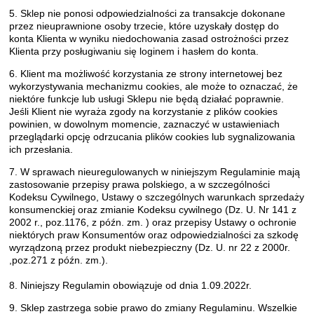
5. Sklep nie ponosi odpowiedzialności za transakcje dokonane
przez nieuprawnione osoby trzecie, które uzyskały dostęp do
konta Klienta w wyniku niedochowania zasad ostrożności przez
Klienta przy posługiwaniu się loginem i hasłem do konta.
6. Klient ma możliwość korzystania ze strony internetowej bez
wykorzystywania mechanizmu cookies, ale może to oznaczać, że
niektóre funkcje lub usługi Sklepu nie będą działać poprawnie.
Jeśli Klient nie wyraża zgody na korzystanie z plików cookies
powinien, w dowolnym momencie, zaznaczyć w ustawieniach
przeglądarki opcję odrzucania plików cookies lub sygnalizowania
ich przesłania.
7. W sprawach nieuregulowanych w niniejszym Regulaminie mają
zastosowanie przepisy prawa polskiego, a w szczególności
Kodeksu Cywilnego, Ustawy o szczególnych warunkach sprzedaży
konsumenckiej oraz zmianie Kodeksu cywilnego (Dz. U. Nr 141 z
2002 r., poz.1176, z późn. zm. ) oraz przepisy Ustawy o ochronie
niektórych praw Konsumentów oraz odpowiedzialności za szkodę
wyrządzoną przez produkt niebezpieczny (Dz. U. nr 22 z 2000r.
,poz.271 z późn. zm.).
8. Niniejszy Regulamin obowiązuje od dnia 1.09.2022r.
9. Sklep zastrzega sobie prawo do zmiany Regulaminu. Wszelkie