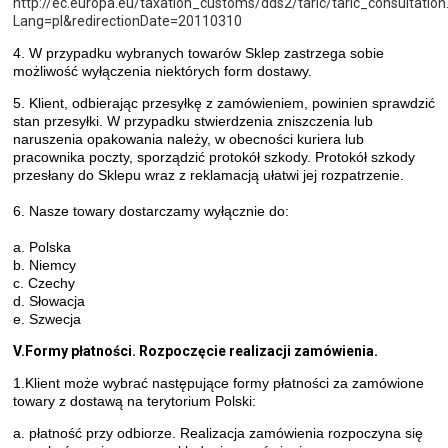
http://ec.europa.eu/taxation_customs/dds2/taric/taric_consultation
Lang=pl&redirectionDate=20110310
4. W przypadku wybranych towarów Sklep zastrzega sobie
możliwość wyłączenia niektórych form dostawy.
5. Klient, odbierając przesyłkę z zamówieniem, powinien sprawdzić
stan przesyłki. W przypadku stwierdzenia zniszczenia lub
naruszenia opakowania należy, w obecności kuriera lub
pracownika poczty, sporządzić protokół szkody. Protokół szkody
przesłany do Sklepu wraz z reklamacją ułatwi jej rozpatrzenie.
6. Nasze towary dostarczamy wyłącznie do:
a. Polska
b. Niemcy
c. Czechy
d. Słowacja
e. Szwecja
V.Formy płatności. Rozpoczęcie realizacji zamówienia.
1.Klient może wybrać następujące formy płatności za zamówione
towary z dostawą na terytorium Polski:
a. płatność przy odbiorze. Realizacja zamówienia rozpoczyna się