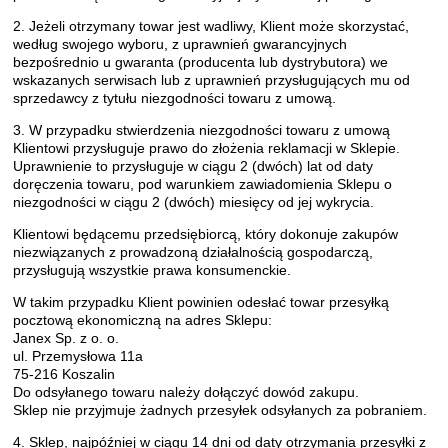
2. Jeżeli otrzymany towar jest wadliwy, Klient może skorzystać,
według swojego wyboru, z uprawnień gwarancyjnych
bezpośrednio u gwaranta (producenta lub dystrybutora) we
wskazanych serwisach lub z uprawnień przysługujących mu od
sprzedawcy z tytułu niezgodności towaru z umową.
3. W przypadku stwierdzenia niezgodności towaru z umową
Klientowi przysługuje prawo do złożenia reklamacji w Sklepie.
Uprawnienie to przysługuje w ciągu 2 (dwóch) lat od daty
doręczenia towaru, pod warunkiem zawiadomienia Sklepu o
niezgodności w ciągu 2 (dwóch) miesięcy od jej wykrycia.
Klientowi będącemu przedsiębiorcą, który dokonuje zakupów
niezwiązanych z prowadzoną działalnością gospodarczą,
przysługują wszystkie prawa konsumenckie.
W takim przypadku Klient powinien odesłać towar przesyłką
pocztową ekonomiczną na adres Sklepu:
Janex Sp. z o. o.
ul. Przemysłowa 11a
75-216 Koszalin
Do odsyłanego towaru należy dołączyć dowód zakupu.
Sklep nie przyjmuje żadnych przesyłek odsyłanych za pobraniem.
4. Sklep, najpóźniej w ciągu 14 dni od daty otrzymania przesyłki z