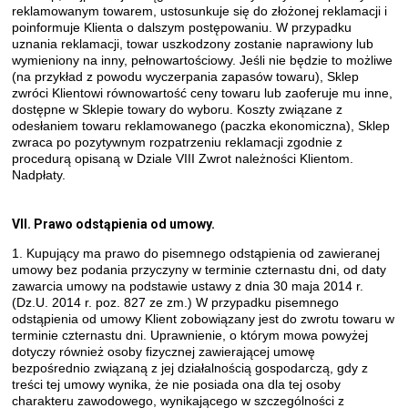
reklamowanym towarem, ustosunkuje się do złożonej reklamacji i
poinformuje Klienta o dalszym postępowaniu. W przypadku
uznania reklamacji, towar uszkodzony zostanie naprawiony lub
wymieniony na inny, pełnowartościowy. Jeśli nie będzie to możliwe
(na przykład z powodu wyczerpania zapasów towaru), Sklep
zwróci Klientowi równowartość ceny towaru lub zaoferuje mu inne,
dostępne w Sklepie towary do wyboru. Koszty związane z
odesłaniem towaru reklamowanego (paczka ekonomiczna), Sklep
zwraca po pozytywnym rozpatrzeniu reklamacji zgodnie z
procedurą opisaną w Dziale VIII Zwrot należności Klientom.
Nadpłaty.
VII. Prawo odstąpienia od umowy.
1. Kupujący ma prawo do pisemnego odstąpienia od zawieranej
umowy bez podania przyczyny w terminie czternastu dni, od daty
zawarcia umowy na podstawie ustawy z dnia 30 maja 2014 r.
(Dz.U. 2014 r. poz. 827 ze zm.) W przypadku pisemnego
odstąpienia od umowy Klient zobowiązany jest do zwrotu towaru w
terminie czternastu dni. Uprawnienie, o którym mowa powyżej
dotyczy również osoby fizycznej zawierającej umowę
bezpośrednio związaną z jej działalnością gospodarczą, gdy z
treści tej umowy wynika, że nie posiada ona dla tej osoby
charakteru zawodowego, wynikającego w szczególności z