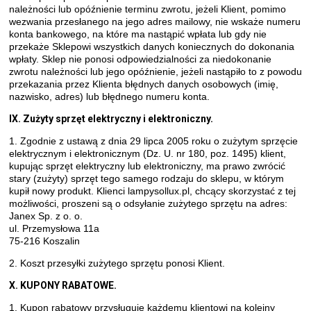
należności lub opóźnienie terminu zwrotu, jeżeli Klient, pomimo
wezwania przesłanego na jego adres mailowy, nie wskaże numeru
konta bankowego, na które ma nastąpić wpłata lub gdy nie
przekaże Sklepowi wszystkich danych koniecznych do dokonania
wpłaty. Sklep nie ponosi odpowiedzialności za niedokonanie
zwrotu należności lub jego opóźnienie, jeżeli nastąpiło to z powodu
przekazania przez Klienta błędnych danych osobowych (imię,
nazwisko, adres) lub błędnego numeru konta.
I
X. Zużyty sprzęt elektryczny i elektroniczny.
1. Zgodnie z ustawą z dnia 29 lipca 2005 roku o zużytym sprzęcie
elektrycznym i elektronicznym (Dz. U. nr 180, poz. 1495) klient,
kupując sprzęt elektryczny lub elektroniczny, ma prawo zwrócić
stary (zużyty) sprzęt tego samego rodzaju do sklepu, w którym
kupił nowy produkt. Klienci lampysollux.pl, chcący skorzystać z tej
możliwości, proszeni są o odsyłanie zużytego sprzętu na adres:
Janex Sp. z o. o.
ul. Przemysłowa 11a
75-216 Koszalin
2. Koszt przesyłki zużytego sprzętu ponosi Klient.
X. KUPONY RABATOWE.
1. Kupon rabatowy przysługuje każdemu klientowi na kolejny