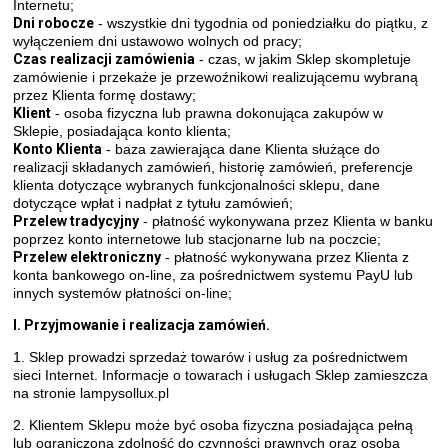
Internetu;
Dni robocze
- wszystkie dni tygodnia od poniedziałku do piątku, z
wyłączeniem dni ustawowo wolnych od pracy;
Czas realizacji zamówienia
- czas, w jakim Sklep skompletuje
zamówienie i przekaże je przewoźnikowi realizującemu wybraną
przez Klienta formę dostawy;
Klient
- osoba fizyczna lub prawna dokonująca zakupów w
Sklepie, posiadająca konto klienta;
Konto Klienta
- baza zawierająca dane Klienta służące do
realizacji składanych zamówień, historię zamówień, preferencje
klienta dotyczące wybranych funkcjonalności sklepu, dane
dotyczące wpłat i nadpłat z tytułu zamówień;
Przelew tradycyjny
- płatność wykonywana przez Klienta w banku
poprzez konto internetowe lub stacjonarne lub na poczcie;
Przelew elektroniczny
- płatność wykonywana przez Klienta z
konta bankowego on-line, za pośrednictwem systemu PayU lub
innych systemów płatności on-line;
I. Przyjmowanie i realizacja zamówień.
1. Sklep prowadzi sprzedaż towarów i usług za pośrednictwem
sieci Internet. Informacje o towarach i usługach Sklep zamieszcza
na stronie lampysollux.pl
2. Klientem Sklepu może być osoba fizyczna posiadająca pełną
lub ograniczoną zdolność do czynności prawnych oraz osoba