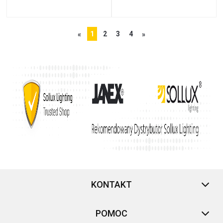
1
2
3
4
«
»
KONTAKT
POMOC