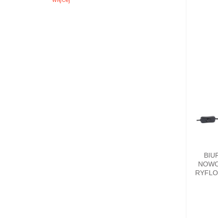
BIU
NOWO
RYFLO