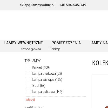
sklep@lampysollux.pl
+48 504-545-749
LAMPY WEWNĘTRZNE
POMIESZCZENIA
LAMPY N
Strona główna
Kolekcje
TYP LAMPY
KOLE
Kinkiet
(109)
Lampa biurkowa
(22)
Lampa wisząca
(137)
Spot
(63)
Lampa sufitowa
(149)
więcej