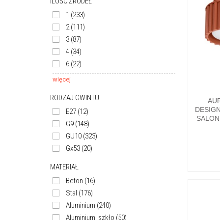
ILOŚĆ ŹRÓDEŁ
1
(233)
2
(111)
3
(87)
4
(34)
6
(22)
więcej
RODZAJ GWINTU
AU
DESIG
E27
(12)
SALONU
G9
(148)
GU10
(323)
Gx53
(20)
MATERIAŁ
Beton
(16)
Stal
(176)
Aluminium
(240)
Aluminium, szkło
(50)