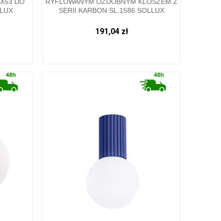
X53 DO
RYFLOWANYM OZDOBNYM KLOSZEM Z
LLUX
SERII KARBON SL.1586 SOLLUX
191,04 zł