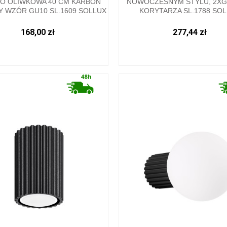
NO OLIWKOWA 40 CM KARBON
NOWOCZESNYM STYLU, 2XG
 WZÓR GU10 SL.1609 SOLLUX
KORYTARZA SL.1788 SO
168,00 zł
277,44 zł