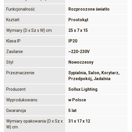
Funkcjonalność
Rozproszone światło
Kształt
Prostokąt
Wymiary (D x Sz x W) cm
25 x 7 x 15
Klasa IP
IP20
Zasilanie
~220-230V
Styl
Nowoczesny
Przeznaczenie
Sypialnia, Salon, Korytarz,
Przedpokój, Jadalnia
Producent
Sollux Lighting
Wyprodukowano
w Polsce
Gwarancja
5 lat
Wymiary opakowania (D x Sz x
31 x 17 x 12
W) cm