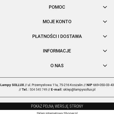
POMOC
MOJE KONTO
PŁATNOŚCI I DOSTAWA
INFORMACJE
O NAS
Lampy SOLLUX
// ul. Przemysłowa 11a, 75-216 Koszalin //
NIP
669-050-03-43
//
Tel.:
504 545 749
//
E-mail:
sklep@lampysollux.pl
POKAŻ PEŁNĄ WERSJĘ STRONY
Sklep internetowy Shoper.pl