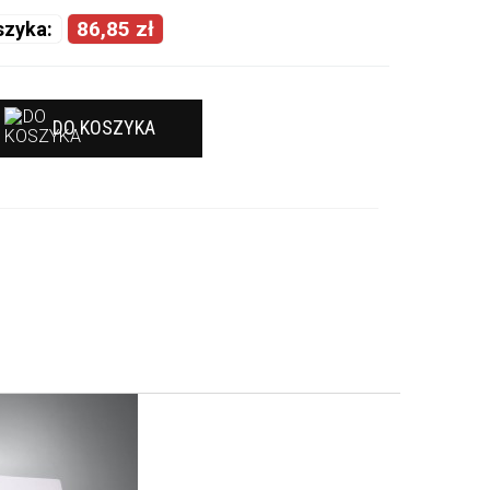
86,85 zł
szyka:
DO KOSZYKA