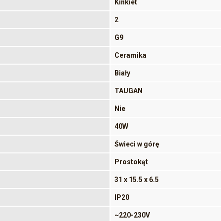
Kinkiet
2
G9
Ceramika
Biały
TAUGAN
Nie
40W
Świeci w górę
Prostokąt
31 x 15.5 x 6.5
IP20
~220-230V