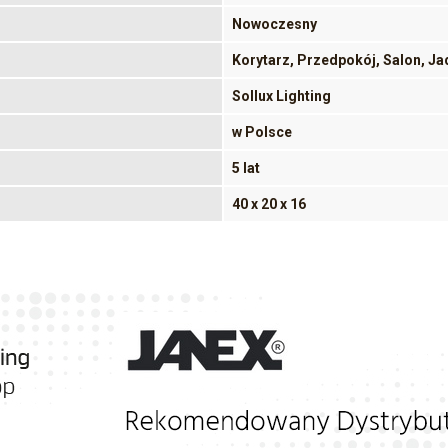
Nowoczesny
Korytarz, Przedpokój, Salon, Jad
Sollux Lighting
w Polsce
5 lat
40 x 20 x 16