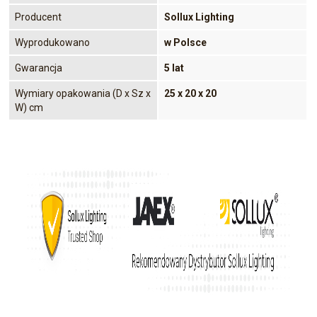
Producent
Sollux Lighting
Wyprodukowano
w Polsce
Gwarancja
5 lat
Wymiary opakowania (D x Sz x
25 x 20 x 20
W) cm