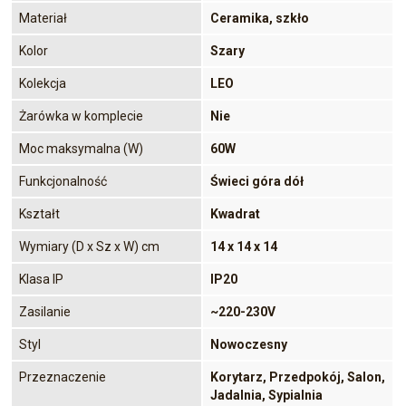
Materiał
Ceramika, szkło
Kolor
Szary
Kolekcja
LEO
Żarówka w komplecie
Nie
Moc maksymalna (W)
60W
Funkcjonalność
Świeci góra dół
Kształt
Kwadrat
Wymiary (D x Sz x W) cm
14 x 14 x 14
Klasa IP
IP20
Zasilanie
~220-230V
Styl
Nowoczesny
Przeznaczenie
Korytarz, Przedpokój, Salon,
Jadalnia, Sypialnia