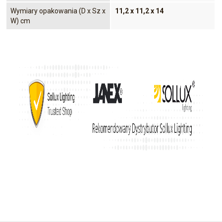
Wymiary opakowania (D x Sz x
11,2 x 11,2 x 14
W) cm