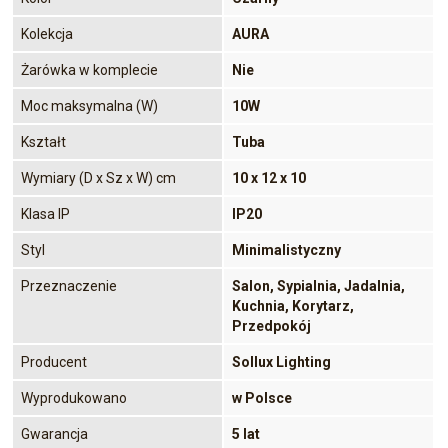
Kolekcja
AURA
Żarówka w komplecie
Nie
Moc maksymalna (W)
10W
Kształt
Tuba
Wymiary (D x Sz x W) cm
10 x 12 x 10
Klasa IP
IP20
Styl
Minimalistyczny
Przeznaczenie
Salon, Sypialnia, Jadalnia,
Kuchnia, Korytarz,
Przedpokój
Producent
Sollux Lighting
Wyprodukowano
w Polsce
Gwarancja
5 lat