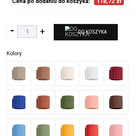
Cena po dodaniu do koszyka:
118,72 zł
-
+
DO KOSZYKA
Kolory