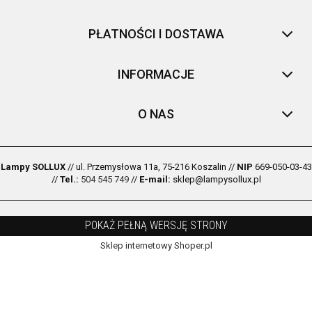
PŁATNOŚCI I DOSTAWA
INFORMACJE
O NAS
Lampy SOLLUX
// ul. Przemysłowa 11a, 75-216 Koszalin //
NIP
669-050-03-43
//
Tel.:
504 545 749
//
E-mail:
sklep@lampysollux.pl
POKAŻ PEŁNĄ WERSJĘ STRONY
Sklep internetowy Shoper.pl