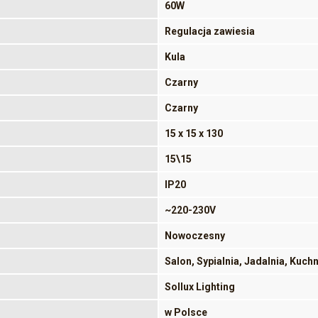
60W
Regulacja zawiesia
Kula
Czarny
Czarny
15 x 15 x 130
15\15
IP20
~220-230V
Nowoczesny
Salon, Sypialnia, Jadalnia, Kuch
Sollux Lighting
w Polsce