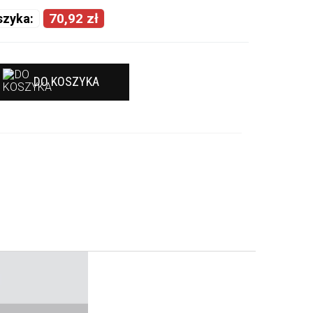
70,92 zł
szyka:
DO KOSZYKA