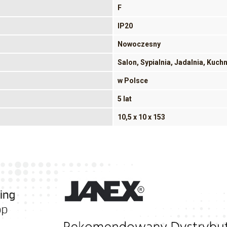
F
IP20
Nowoczesny
Salon, Sypialnia, Jadalnia, Kuch
w Polsce
5 lat
10,5 x 10 x 153