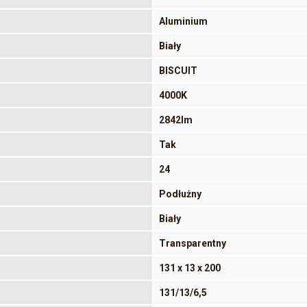
Aluminium
Biały
BISCUIT
4000K
2842lm
Tak
24
Podłużny
Biały
Transparentny
131 x 13 x 200
131/13/6,5