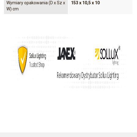
Wymiary opakowania (D x Sz x
153 x 10,5 x 10
W) cm