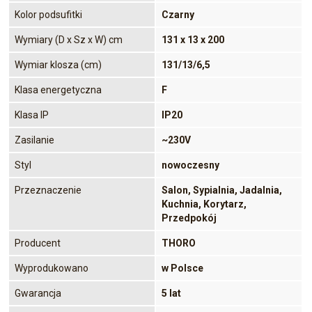
Kolor podsufitki
Czarny
Wymiary (D x Sz x W) cm
131 x 13 x 200
Wymiar klosza (cm)
131/13/6,5
Klasa energetyczna
F
Klasa IP
IP20
Zasilanie
~230V
Styl
nowoczesny
Przeznaczenie
Salon, Sypialnia, Jadalnia,
Kuchnia, Korytarz,
Przedpokój
Producent
THORO
Wyprodukowano
w Polsce
Gwarancja
5 lat