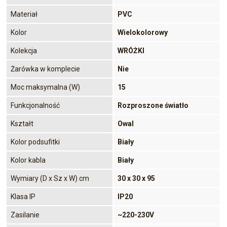
Materiał
PVC
Kolor
Wielokolorowy
Kolekcja
WRÓŻKI
Żarówka w komplecie
Nie
Moc maksymalna (W)
15
Funkcjonalność
Rozproszone światło
Kształt
Owal
Kolor podsufitki
Biały
Kolor kabla
Biały
Wymiary (D x Sz x W) cm
30 x 30 x 95
Klasa IP
IP20
Zasilanie
~220-230V