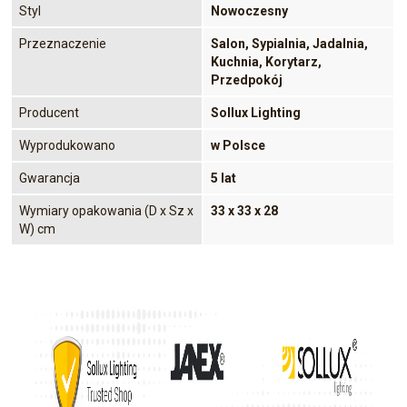
Styl
Nowoczesny
Przeznaczenie
Salon, Sypialnia, Jadalnia,
Kuchnia, Korytarz,
Przedpokój
Producent
Sollux Lighting
Wyprodukowano
w Polsce
Gwarancja
5 lat
Wymiary opakowania (D x Sz x
33 x 33 x 28
W) cm