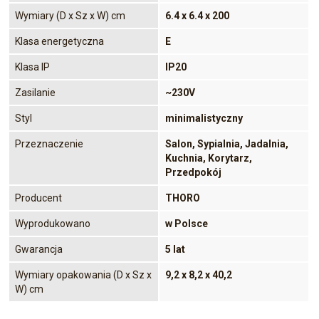
Wymiary (D x Sz x W) cm
6.4 x 6.4 x 200
Klasa energetyczna
E
Klasa IP
IP20
Zasilanie
~230V
Styl
minimalistyczny
Przeznaczenie
Salon, Sypialnia, Jadalnia,
Kuchnia, Korytarz,
Przedpokój
Producent
THORO
Wyprodukowano
w Polsce
Gwarancja
5 lat
Wymiary opakowania (D x Sz x
9,2 x 8,2 x 40,2
W) cm