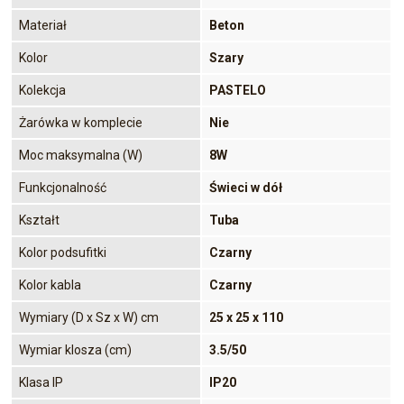
Materiał
Beton
Kolor
Szary
Kolekcja
PASTELO
Żarówka w komplecie
Nie
Moc maksymalna (W)
8W
Funkcjonalność
Świeci w dół
Kształt
Tuba
Kolor podsufitki
Czarny
Kolor kabla
Czarny
Wymiary (D x Sz x W) cm
25 x 25 x 110
Wymiar klosza (cm)
3.5/50
Klasa IP
IP20