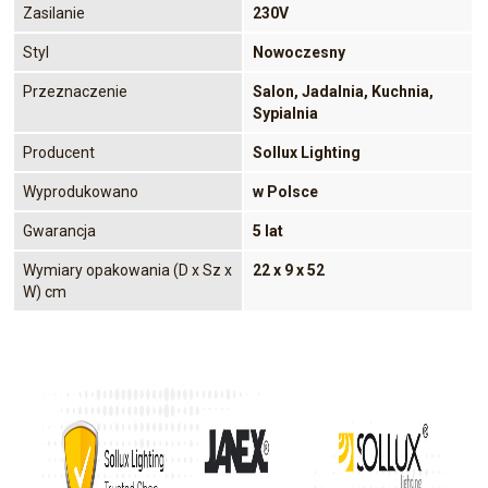
Zasilanie
230V
Styl
Nowoczesny
Przeznaczenie
Salon, Jadalnia, Kuchnia,
Sypialnia
Producent
Sollux Lighting
Wyprodukowano
w Polsce
Gwarancja
5 lat
Wymiary opakowania (D x Sz x
22 x 9 x 52
W) cm