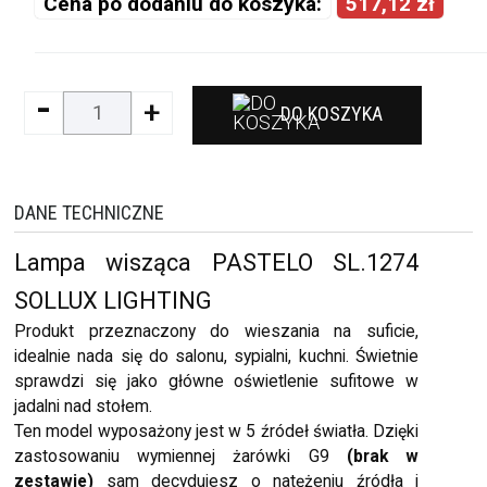
Cena po dodaniu do koszyka:
517,12 zł
-
+
DO KOSZYKA
DANE TECHNICZNE
Lampa wisząca PASTELO SL.1274
SOLLUX LIGHTING
Produkt przeznaczony do wieszania na suficie,
idealnie nada się do salonu, sypialni, kuchni. Świetnie
sprawdzi się jako główne oświetlenie sufitowe w
jadalni nad stołem.
Ten model wyposażony jest w 5 źródeł światła. Dzięki
zastosowaniu wymiennej żarówki G9
(brak w
zestawie)
sam decydujesz o natężeniu źródła i