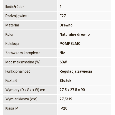
Ilość źródeł
1
Rodzaj gwintu
E27
Materiał
Drewno
Kolor
Naturalne drewno
Kolekcja
POMPELMO
Żarówka w komplecie
Nie
Moc maksymalna (W)
60W
Funkcjonalność
Regulacja zawiesia
Kształt
Stożek
Wymiary (D x Sz x W) cm
27.5 x 27.5 x 90
Wymiar klosza (cm)
27,5/19
Klasa IP
IP20