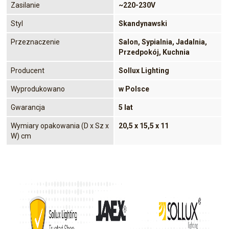
Zasilanie
~220-230V
Styl
Skandynawski
Przeznaczenie
Salon, Sypialnia, Jadalnia,
Przedpokój, Kuchnia
Producent
Sollux Lighting
Wyprodukowano
w Polsce
Gwarancja
5 lat
Wymiary opakowania (D x Sz x
20,5 x 15,5 x 11
W) cm