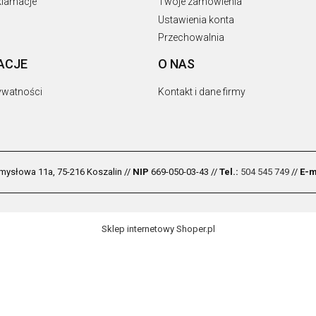
eklamacje
Twoje zamówienia
Ustawienia konta
Przechowalnia
ACJE
O NAS
rywatności
Kontakt i dane firmy
zemysłowa 11a, 75-216 Koszalin //
NIP
669-050-03-43 //
Tel.:
504 545 749
//
E-m
Sklep internetowy Shoper.pl