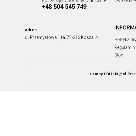
Potrzebujesz pomocy? Zadzwoń!
Zwroty i r
+48 504 545 749
INFORM
adres:
ul. Przemysłowa 11a, 75-216 Koszalin
Polityka p
Regulamin
Blog
Lampy SOLLUX
// ul. Pr