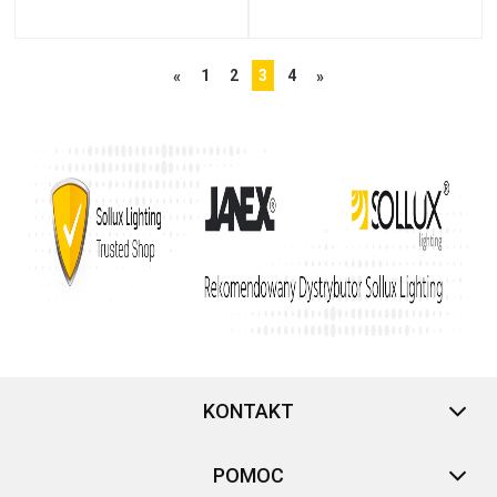
1
2
3
4
«
»
KONTAKT
POMOC