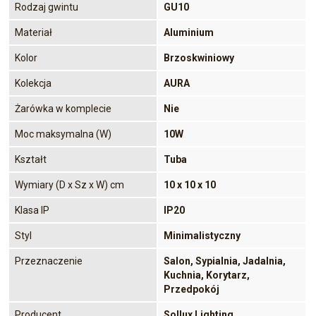
Rodzaj gwintu
GU10
Materiał
Aluminium
Kolor
Brzoskwiniowy
Kolekcja
AURA
Żarówka w komplecie
Nie
Moc maksymalna (W)
10W
Kształt
Tuba
Wymiary (D x Sz x W) cm
10 x 10 x 10
Klasa IP
IP20
Styl
Minimalistyczny
Przeznaczenie
Salon, Sypialnia, Jadalnia,
Kuchnia, Korytarz,
Przedpokój
Producent
Sollux Lighting