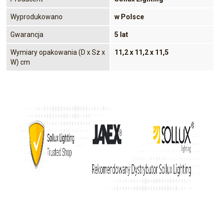
Wyprodukowano
w Polsce
Gwarancja
5 lat
Wymiary opakowania (D x Sz x
11,2 x 11,2 x 11,5
W) cm