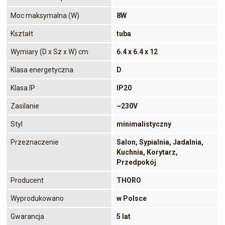
Moc maksymalna (W)
8W
Kształt
tuba
Wymiary (D x Sz x W) cm
6.4 x 6.4 x 12
Klasa energetyczna
D
Klasa IP
IP20
Zasilanie
~230V
Styl
minimalistyczny
Przeznaczenie
Salon, Sypialnia, Jadalnia,
Kuchnia, Korytarz,
Przedpokój
Producent
THORO
Wyprodukowano
w Polsce
Gwarancja
5 lat