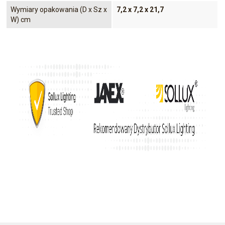
Wymiary opakowania (D x Sz x
7,2 x 7,2 x 21,7
W) cm