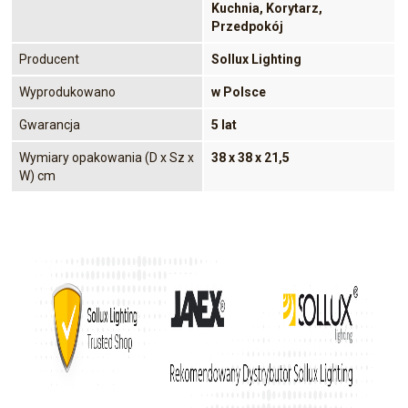
Kuchnia, Korytarz,
Przedpokój
Producent
Sollux Lighting
Wyprodukowano
w Polsce
Gwarancja
5 lat
Wymiary opakowania (D x Sz x
38 x 38 x 21,5
W) cm