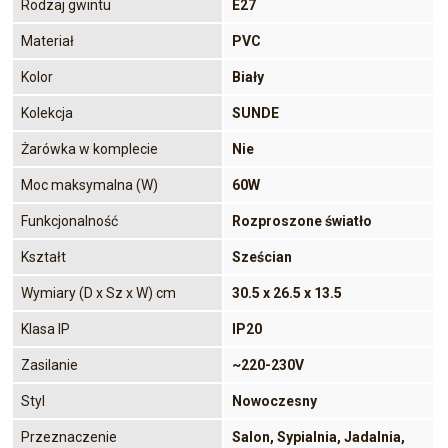
Rodzaj gwintu
E27
Materiał
PVC
Kolor
Biały
Kolekcja
SUNDE
Żarówka w komplecie
Nie
Moc maksymalna (W)
60W
Funkcjonalność
Rozproszone światło
Kształt
Sześcian
Wymiary (D x Sz x W) cm
30.5 x 26.5 x 13.5
Klasa IP
IP20
Zasilanie
~220-230V
Styl
Nowoczesny
Przeznaczenie
Salon, Sypialnia, Jadalnia,