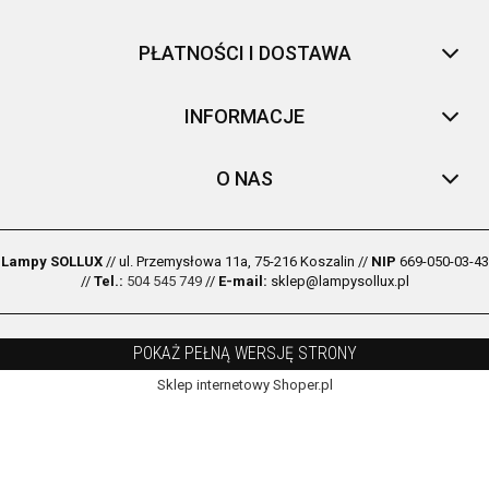
PŁATNOŚCI I DOSTAWA
INFORMACJE
O NAS
Lampy SOLLUX
// ul. Przemysłowa 11a, 75-216 Koszalin //
NIP
669-050-03-43
//
Tel.:
504 545 749
//
E-mail:
sklep@lampysollux.pl
POKAŻ PEŁNĄ WERSJĘ STRONY
Sklep internetowy Shoper.pl