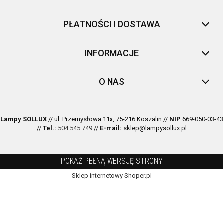
PŁATNOŚCI I DOSTAWA
INFORMACJE
O NAS
Lampy SOLLUX
// ul. Przemysłowa 11a, 75-216 Koszalin //
NIP
669-050-03-43
//
Tel.:
504 545 749
//
E-mail:
sklep@lampysollux.pl
POKAŻ PEŁNĄ WERSJĘ STRONY
Sklep internetowy Shoper.pl