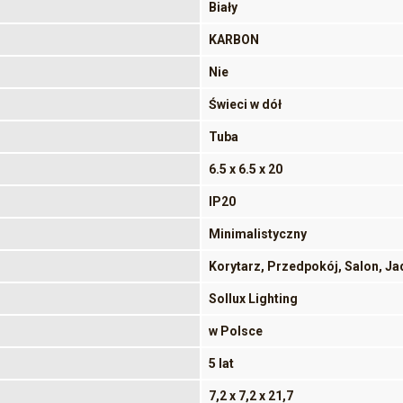
Biały
KARBON
Nie
Świeci w dół
Tuba
6.5 x 6.5 x 20
IP20
Minimalistyczny
Korytarz, Przedpokój, Salon, Jad
Sollux Lighting
w Polsce
5 lat
7,2 x 7,2 x 21,7