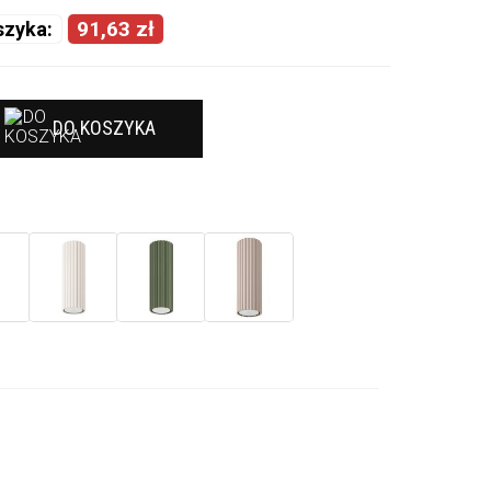
91,63 zł
szyka:
DO KOSZYKA