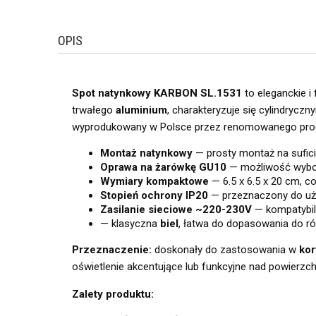
OPIS
Spot natynkowy KARBON SL.1531
to eleganckie i
trwałego
aluminium
, charakteryzuje się cylindryc
wyprodukowany w Polsce przez renomowanego pr
Montaż natynkowy
— prosty montaż na suficie
Oprawa na żarówkę GU10
— możliwość wyboru
Wymiary kompaktowe
— 6.5 x 6.5 x 20 cm, 
Stopień ochrony IP20
— przeznaczony do uż
Zasilanie sieciowe ~220-230V
— kompatybil
— klasyczna
biel
, łatwa do dopasowania do ró
Przeznaczenie:
doskonały do zastosowania w
kor
oświetlenie akcentujące lub funkcyjne nad powierzc
Zalety produktu: