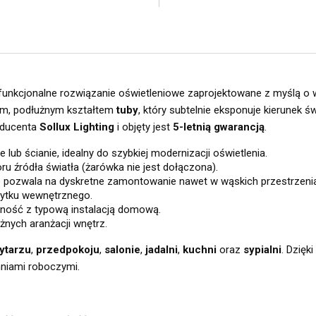
 funkcjonalne rozwiązanie oświetleniowe zaprojektowane z myślą o
znym, podłużnym kształtem
tuby
, który subtelnie eksponuje kierunek ś
oducenta
Sollux Lighting
i objęty jest
5-letnią gwarancją
.
 lub ścianie, idealny do szybkiej modernizacji oświetlenia.
 źródła światła (żarówka nie jest dołączona).
co pozwala na dyskretne zamontowanie nawet w wąskich przestrzeni
ytku wewnętrznego.
ność z typową instalacją domową.
żnych aranżacji wnętrz.
ytarzu
,
przedpokoju
,
salonie
,
jadalni
,
kuchni
oraz
sypialni
. Dzięk
hniami roboczymi.