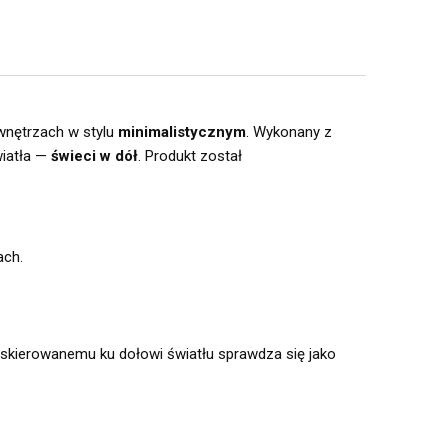
 wnętrzach w stylu
minimalistycznym
. Wykonany z
wiatła —
świeci w dół
. Produkt został
ach.
i skierowanemu ku dołowi światłu sprawdza się jako