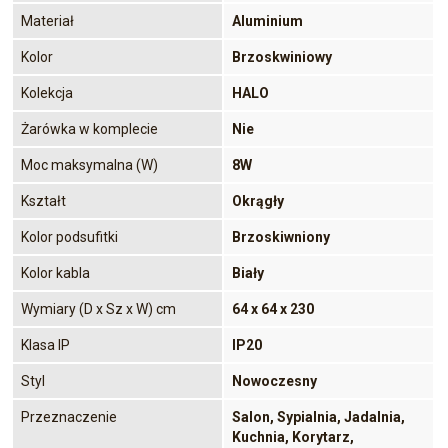
Materiał
Aluminium
Kolor
Brzoskwiniowy
Kolekcja
HALO
Żarówka w komplecie
Nie
Moc maksymalna (W)
8W
Kształt
Okrągły
Kolor podsufitki
Brzoskiwniony
Kolor kabla
Biały
Wymiary (D x Sz x W) cm
64 x 64 x 230
Klasa IP
IP20
Styl
Nowoczesny
Przeznaczenie
Salon, Sypialnia, Jadalnia,
Kuchnia, Korytarz,