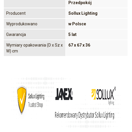
Przedpokój
Producent
Sollux Lighting
Wyprodukowano
w Polsce
Gwarancja
5 lat
Wymiary opakowania (D x Sz x
67 x 67 x 36
W) cm