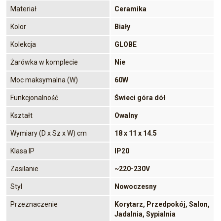
Materiał
Ceramika
Kolor
Biały
Kolekcja
GLOBE
Żarówka w komplecie
Nie
Moc maksymalna (W)
60W
Funkcjonalność
Świeci góra dół
Kształt
Owalny
Wymiary (D x Sz x W) cm
18 x 11 x 14.5
Klasa IP
IP20
Zasilanie
~220-230V
Styl
Nowoczesny
Przeznaczenie
Korytarz, Przedpokój, Salon,
Jadalnia, Sypialnia