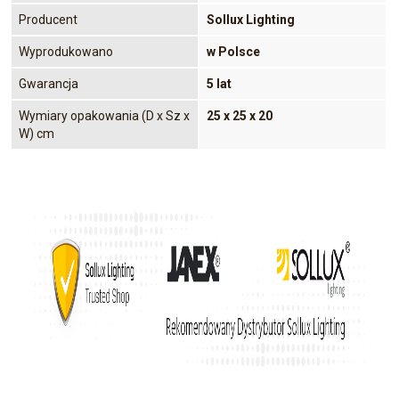
Producent
Sollux Lighting
Wyprodukowano
w Polsce
Gwarancja
5 lat
Wymiary opakowania (D x Sz x
25 x 25 x 20
W) cm