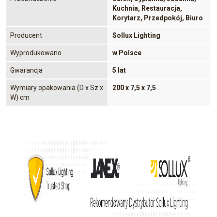
Kuchnia, Restauracja,
Korytarz, Przedpokój, Biuro
Producent
Sollux Lighting
Wyprodukowano
w Polsce
Gwarancja
5 lat
Wymiary opakowania (D x Sz x
200 x 7,5 x 7,5
W) cm