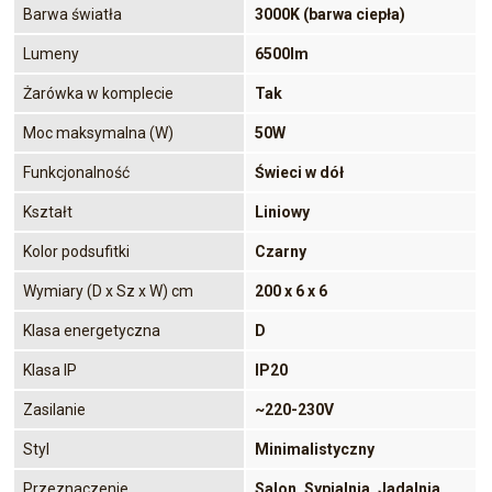
Barwa światła
3000K (barwa ciepła)
Lumeny
6500lm
Żarówka w komplecie
Tak
Moc maksymalna (W)
50W
Funkcjonalność
Świeci w dół
Kształt
Liniowy
Kolor podsufitki
Czarny
Wymiary (D x Sz x W) cm
200 x 6 x 6
Klasa energetyczna
D
Klasa IP
IP20
Zasilanie
~220-230V
Styl
Minimalistyczny
Przeznaczenie
Salon, Sypialnia, Jadalnia,