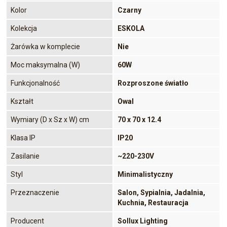
Kolor
Czarny
Kolekcja
ESKOLA
Żarówka w komplecie
Nie
Moc maksymalna (W)
60W
Funkcjonalność
Rozproszone światło
Kształt
Owal
Wymiary (D x Sz x W) cm
70 x 70 x 12.4
Klasa IP
IP20
Zasilanie
~220-230V
Styl
Minimalistyczny
Przeznaczenie
Salon, Sypialnia, Jadalnia,
Kuchnia, Restauracja
Producent
Sollux Lighting