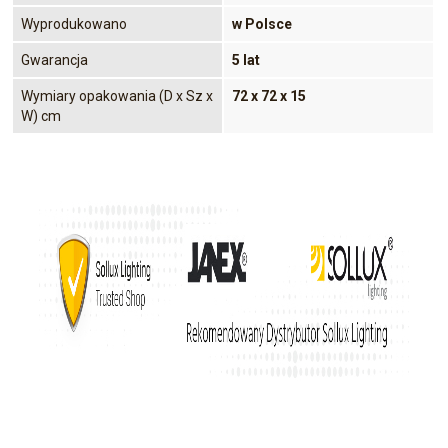
Wyprodukowano
w Polsce
Gwarancja
5 lat
Wymiary opakowania (D x Sz x
72 x 72 x 15
W) cm