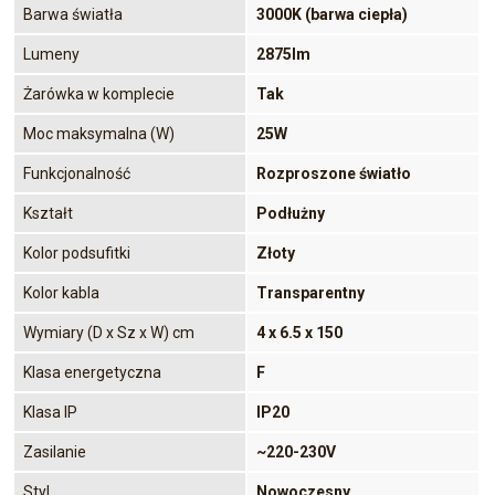
Barwa światła
3000K (barwa ciepła)
Lumeny
2875lm
Żarówka w komplecie
Tak
Moc maksymalna (W)
25W
Funkcjonalność
Rozproszone światło
Kształt
Podłużny
Kolor podsufitki
Złoty
Kolor kabla
Transparentny
Wymiary (D x Sz x W) cm
4 x 6.5 x 150
Klasa energetyczna
F
Klasa IP
IP20
Zasilanie
~220-230V
Styl
Nowoczesny