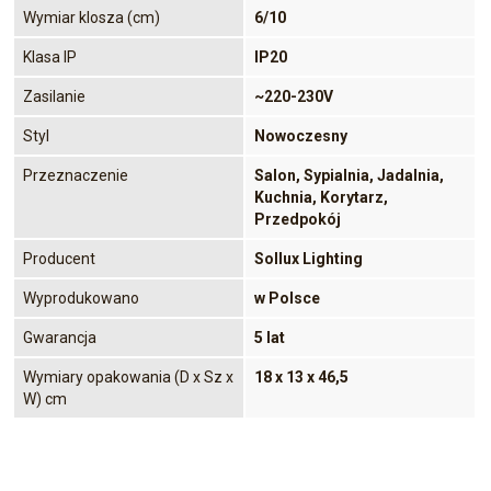
Wymiar klosza (cm)
6/10
Klasa IP
IP20
Zasilanie
~220-230V
Styl
Nowoczesny
Przeznaczenie
Salon, Sypialnia, Jadalnia,
Kuchnia, Korytarz,
Przedpokój
Producent
Sollux Lighting
Wyprodukowano
w Polsce
Gwarancja
5 lat
Wymiary opakowania (D x Sz x
18 x 13 x 46,5
W) cm