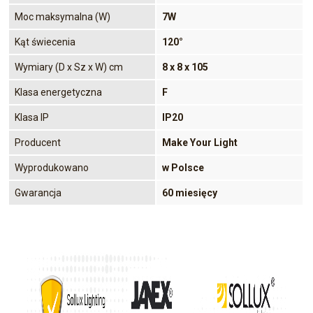
Moc maksymalna (W)
7W
Kąt świecenia
120°
Wymiary (D x Sz x W) cm
8 x 8 x 105
Klasa energetyczna
F
Klasa IP
IP20
Producent
Make Your Light
Wyprodukowano
w Polsce
Gwarancja
60 miesięcy