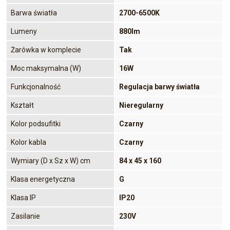
Barwa światła
2700-6500K
Lumeny
880lm
Żarówka w komplecie
Tak
Moc maksymalna (W)
16W
Funkcjonalność
Regulacja barwy światła
Kształt
Nieregularny
Kolor podsufitki
Czarny
Kolor kabla
Czarny
Wymiary (D x Sz x W) cm
84 x 45 x 160
Klasa energetyczna
G
Klasa IP
IP20
Zasilanie
230V