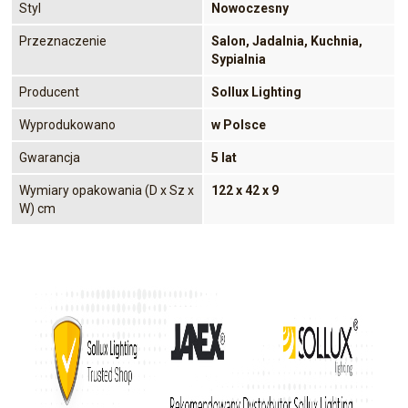
Styl
Nowoczesny
Przeznaczenie
Salon, Jadalnia, Kuchnia,
Sypialnia
Producent
Sollux Lighting
Wyprodukowano
w Polsce
Gwarancja
5 lat
Wymiary opakowania (D x Sz x
122 x 42 x 9
W) cm