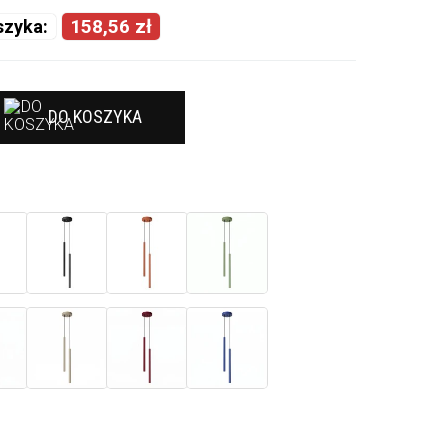
158,56 zł
szyka:
DO KOSZYKA