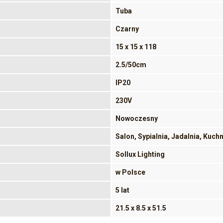
Tuba
Czarny
15 x 15 x 118
2.5/50cm
IP20
230V
Nowoczesny
Salon, Sypialnia, Jadalnia, Kuch
Sollux Lighting
w Polsce
5 lat
21.5 x 8.5 x 51.5