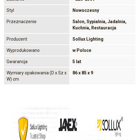
Styl
Nowoczesny
Przeznaczenie
Salon, Sypialnia, Jadalnia,
Kuchnia, Restauracja
Producent
Sollux Lighting
Wyprodukowano
w Polsce
Gwarancja
5 lat
Wymiary opakowania (D x Sz x
86 x 85 x 9
W) cm