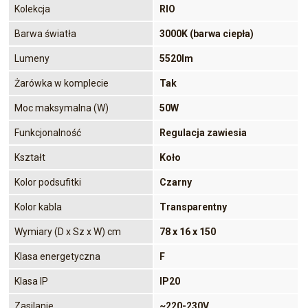
Kolekcja
RIO
Barwa światła
3000K (barwa ciepła)
Lumeny
5520lm
Żarówka w komplecie
Tak
Moc maksymalna (W)
50W
Funkcjonalność
Regulacja zawiesia
Kształt
Koło
Kolor podsufitki
Czarny
Kolor kabla
Transparentny
Wymiary (D x Sz x W) cm
78 x 16 x 150
Klasa energetyczna
F
Klasa IP
IP20
Zasilanie
~220-230V