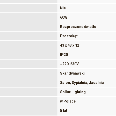
Nie
60W
Rozproszone światło
Prostokąt
43 x 43 x 12
IP20
~220-230V
Skandynawski
Salon, Sypialnia, Jadalnia
Sollux Lighting
w Polsce
5 lat