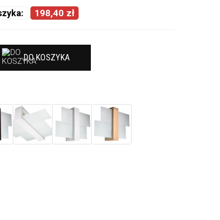
198,40 zł
szyka:
DO KOSZYKA