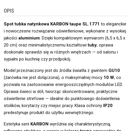
OPIS
Spot tubka natynkowa KARBON taupe SL.1771
to eleganckie
i nowoczesne rozwiązanie oświetleniowe, wykonane z wysokiej
jakości
aluminium
. Dzięki kompaktowym wymiarom (6,5 x 6,5 x
20 cm) oraz minimalistycznemu kształtowi
tuby
, oprawa
doskonale sprawdzi się w różnych wnętrzach — od salonu i
sypialni po kuchnię czy przedpokój.
Model przeznaczony jest do źródła światła z gwintem
GU10
(żarówka nie jest dołączona), o maksymalnej mocy
10 W
, co
pozwala na zastosowanie energooszczędnych modułów LED.
Oprawa świeci w dół, tworząc skoncentrowane, praktyczne
oświetlenie strefowe — idealne do punktowego doświetlenia
stolików, korytarzy czy miejsc pracy. Klasa ochrony
IP20
predestynuje produkt do użytku wewnętrznego.
Estetyka serii
KARBON
wyróżnia się charakterystyczną,
ryflowaną strukturą, a wersja w kolorze
taupe
wprowadza do