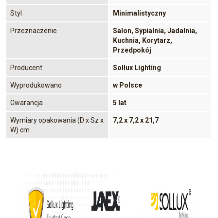
Styl
Minimalistyczny
Przeznaczenie
Salon, Sypialnia, Jadalnia,
Kuchnia, Korytarz,
Przedpokój
Producent
Sollux Lighting
Wyprodukowano
w Polsce
Gwarancja
5 lat
Wymiary opakowania (D x Sz x
7,2 x 7,2 x 21,7
W) cm