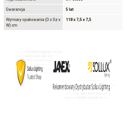
Gwarancja
5 lat
Wymiary opakowania (D x Sz x
118 x 7,5 x 7,5
W) cm