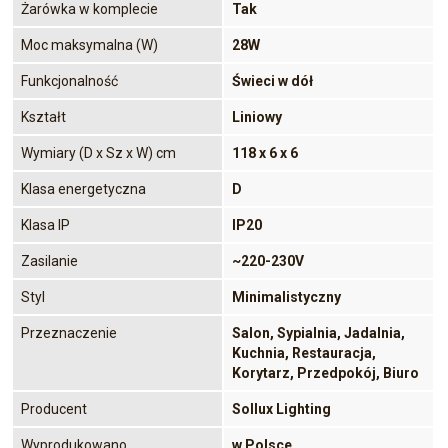
Żarówka w komplecie
Tak
Moc maksymalna (W)
28W
Funkcjonalność
Świeci w dół
Kształt
Liniowy
Wymiary (D x Sz x W) cm
118 x 6 x 6
Klasa energetyczna
D
Klasa IP
IP20
Zasilanie
~220-230V
Styl
Minimalistyczny
Przeznaczenie
Salon, Sypialnia, Jadalnia,
Kuchnia, Restauracja,
Korytarz, Przedpokój, Biuro
Producent
Sollux Lighting
Wyprodukowano
w Polsce