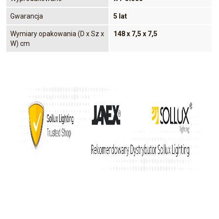
Gwarancja
5 lat
Wymiary opakowania (D x Sz x
148 x 7,5 x 7,5
W) cm