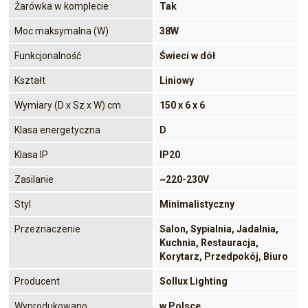
Żarówka w komplecie
Tak
Moc maksymalna (W)
38W
Funkcjonalność
Świeci w dół
Kształt
Liniowy
Wymiary (D x Sz x W) cm
150 x 6 x 6
Klasa energetyczna
D
Klasa IP
IP20
Zasilanie
~220-230V
Styl
Minimalistyczny
Przeznaczenie
Salon, Sypialnia, Jadalnia,
Kuchnia, Restauracja,
Korytarz, Przedpokój, Biuro
Producent
Sollux Lighting
Wyprodukowano
w Polsce