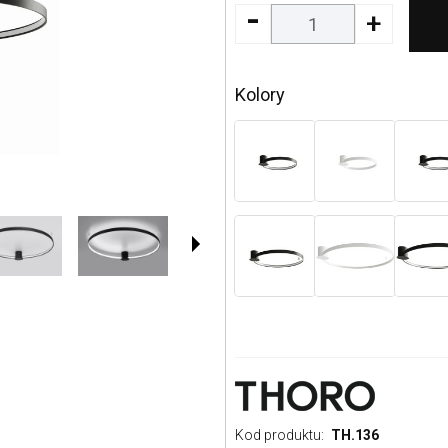
-
+
Kolory
Kod produktu:
TH.136