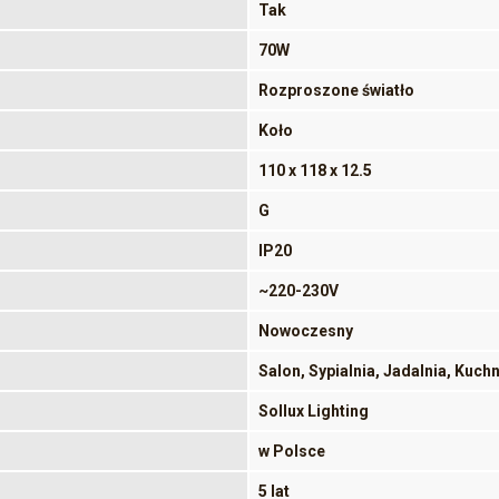
Tak
70W
Rozproszone światło
Koło
110 x 118 x 12.5
G
IP20
~220-230V
Nowoczesny
Salon, Sypialnia, Jadalnia, Kuch
Sollux Lighting
w Polsce
5 lat