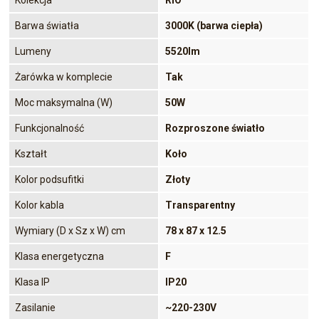
Barwa światła
3000K (barwa ciepła)
Lumeny
5520lm
Żarówka w komplecie
Tak
Moc maksymalna (W)
50W
Funkcjonalność
Rozproszone światło
Kształt
Koło
Kolor podsufitki
Złoty
Kolor kabla
Transparentny
Wymiary (D x Sz x W) cm
78 x 87 x 12.5
Klasa energetyczna
F
Klasa IP
IP20
Zasilanie
~220-230V