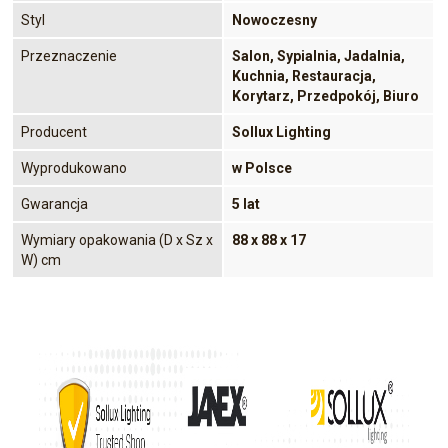
Styl
Nowoczesny
Przeznaczenie
Salon, Sypialnia, Jadalnia,
Kuchnia, Restauracja,
Korytarz, Przedpokój, Biuro
Producent
Sollux Lighting
Wyprodukowano
w Polsce
Gwarancja
5 lat
Wymiary opakowania (D x Sz x
88 x 88 x 17
W) cm