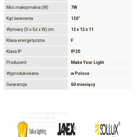
Moc maksymalna (W)
7W
Kąt świecenia
120°
Wymiary (D x Sz x W) cm
12 x 12 x 11
Klasa energetyczna
F
Klasa IP
IP20
Producent
Make Your Light
Wyprodukowano
w Polsce
Gwarancja
60 miesięcy